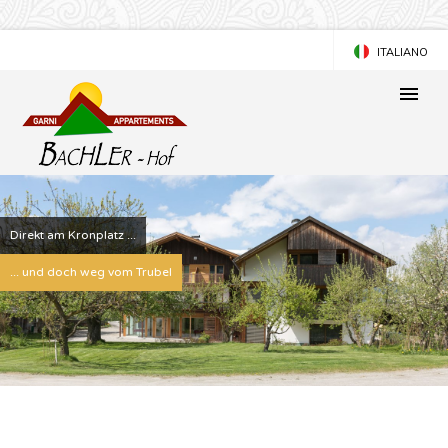
ITALIANO
ENGLISH
Direkt am Kronplatz ...
... und doch weg vom Trubel